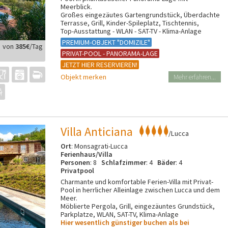
Meerblick.
Großes eingezäutes Gartengrundstück, Überdachte
Terrasse, Grill, Kinder-Spileplatz, Tischtennis,
Top-Ausstattung - WLAN - SAT-TV - Klima-Anlage
PREMIUM-OBJEKT "DOMIZILE"
von
385€
/Tag
PRIVAT-POOL - PANORAMA-LAGE
JETZT HIER RESERVIEREN!
Objekt merken
Mehr erfahren...
Villa Anticiana
/Lucca
Ort
: Monsagrati-Lucca
Ferienhaus/Villa
Personen
: 8
Schlafzimmer
: 4
Bäder
: 4
Privatpool
Charmante und komfortable Ferien-Villa mit Privat-
Pool in herrlicher Alleinlage zwischen Lucca und dem
Meer.
Möblierte Pergola, Grill, eingezäuntes Grundstück,
Parkplatze, WLAN, SAT-TV, Klima-Anlage
Hier wesentlich günstiger buchen als bei