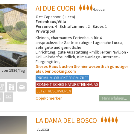
AI DUE CUORI
/Lucca
Ort
: Capannori (Lucca)
Ferienhaus/Villa
Personen
: 4
Schlafzimmer
: 2
Bäder
: 1
Privatpool
Kleines, charmantes Ferienhaus für 4
anspruchsvolle Gäste in ruhiger Lage nahe Lucca,
sehr gute und gemütliche
Einrichtung, gute Ausstattung - möblierter Pavillion -
Grill - Kinderfreundlich, Klima-Anlage - Internet -
Fliegengitter,
Dieses Haus buchen Sie hier wesentlich günstiger
von
198€
/Tag
als über booking.com
PREMIUM-OBJEKT "DOMIZILE"
ROMANTISCHES NATURSTEINHAUAS
JETZT RESERVIEREN
Objekt merken
Mehr erfahren...
LA DAMA DEL BOSCO
/Lucca