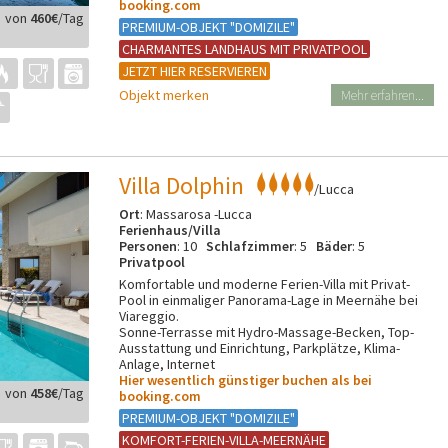
booking.com
von
460€
/Tag
PREMIUM-OBJEKT "DOMIZILE"
CHARMANTES LANDHAUS MIT PRIVATPOOL
JETZT HIER RESERVIEREN
Objekt merken
Mehr erfahren...
Villa Dolphin
/Lucca
Ort
: Massarosa -Lucca
Ferienhaus/Villa
Personen
: 10
Schlafzimmer
: 5
Bäder
: 5
Privatpool
Komfortable und moderne Ferien-Villa mit Privat-
Pool in einmaliger Panorama-Lage in Meernähe bei
Viareggio.
Sonne-Terrasse mit Hydro-Massage-Becken, Top-
Ausstattung und Einrichtung, Parkplätze, Klima-
Anlage, Internet
Hier wesentlich günstiger buchen als bei
von
458€
/Tag
booking.com
PREMIUM-OBJEKT "DOMIZILE"
KOMFORT-FERIEN-VILLA-MEERNÄHE