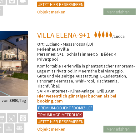
JETZT HIER RESERVIEREN
Objekt merken
Mehr erfahren...
VILLA ELENA-9+1
/Lucca
Ort
: Luciano - Massarossa (LU)
Ferienhaus/Villa
Personen
: 9+1
Schlafzimmer
: 5
Bäder
: 4
Privatpool
Komfortable Ferienvilla in phantastischer Panorama-
Lage mit PrivatPool in Meernähe bei Viareggio.
Gute und vielseitige Ausstattung. E-Ladestation,
Panorama-Terrasse, Whirl-Pool, Tischtennis,
Tischfußball
SAT-TV - Internet - Klima-Anlage, Grill u.v.m.
Hier wesentlich günstiger buchen als bei
von
390€
/Tag
booking.com
PREMIUM-OBJEKT "DOMIZILE"
TRAUMLAGE-MEERBLICK
JETZT HIER RESERVIEREN
Objekt merken
Mehr erfahren...