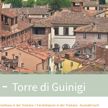
-
Anfiteatro
rienhaus in der Toskana >
Ferienhäuser in der Toskana - Auswahl nach