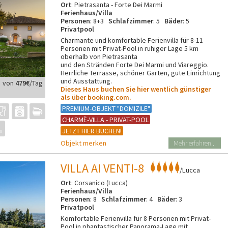
Ort
: Pietrasanta - Forte Dei Marmi
Ferienhaus/Villa
Personen
: 8+3
Schlafzimmer
: 5
Bäder
: 5
Privatpool
Charmante und komfortable Ferienvilla für 8-11
Personen mit Privat-Pool in ruhiger Lage 5 km
oberhalb von Pietrasanta
und den Stränden Forte Dei Marmi und Viareggio.
Herrliche Terrasse, schöner Garten, gute Einrichtung
und Ausstattung.
von
479€
/Tag
Dieses Haus buchen Sie hier wentlich günstiger
als über booking.com.
PREMIUM-OBJEKT "DOMIZILE"
CHARMÈ-VILLA - PRIVAT-POOL
JETZT HIER BUCHEN!
Objekt merken
Mehr erfahren...
VILLA AI VENTI-8
/Lucca
Ort
: Corsanico (Lucca)
Ferienhaus/Villa
Personen
: 8
Schlafzimmer
: 4
Bäder
: 3
Privatpool
Komfortable Ferienvilla für 8 Personen mit Privat-
Pool in phantastischer Panorama-Lage mit