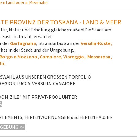
em Land oder in Meernähe
STE PROVINZ DER TOSKANA - LAND & MEER
ultur, Natur und Erholung gleichermaßen!Die Stadt am
in Gast im Urlaub erwartet.
r der
Garfagnana
,
Strandurlaub an der
Versilia-Küste,
ights in der Stadt und der Umgebung.
. Borgo a Mozzano, Camaiore, Viareggio, Massarosa,
lo.
AUSWAHL AUS UNSEREM GROSSEN PORFOLIO
REGION LUCCA-VERSILIA-CAMAIORE
OMIZILE" MIT PRIVAT-POOL UNTER
A
RTEMENTS, FERIENWOHNUNGEN und FERIENHÄUSER
MGEBUNG <<