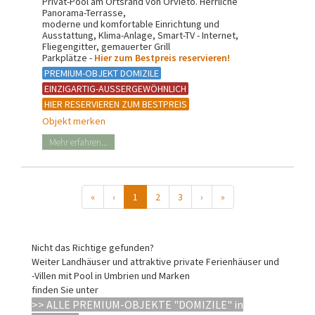
Privat-Pool am Ortsrand von Orvieto. Herrliche
Panorama-Terrasse,
moderne und komfortable Einrichtung und
Ausstattung, Klima-Anlage, Smart-TV - Internet,
Fliegengitter, gemauerter Grill
Parkplätze -
Hier zum Bestpreis reservieren!
PREMIUM-OBJEKT DOMIZILE
EINZIGARTIG-AUSSERGEWÖHNLICH
HIER RESERVIEREN ZUM BESTPREIS
Objekt merken
Mehr erfahren...
«
‹
1
2
3
›
»
Nicht das Richtige gefunden?
Weiter Landhäuser und attraktive private Ferienhäuser und
-Villen mit Pool in Umbrien und Marken
finden Sie unter
>> ALLE PREMIUM-OBJEKTE "DOMIZILE" in