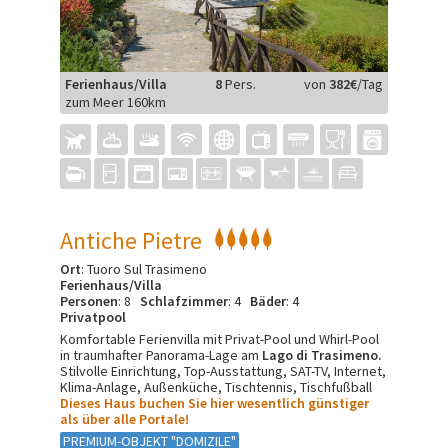
Ferienhaus/Villa
8
Pers.
von
382€
/Tag
zum Meer 160km
Antiche Pietre
Ort
: Tuoro Sul Trasimeno
Ferienhaus/Villa
Personen
: 8
Schlafzimmer
: 4
Bäder
: 4
Privatpool
Komfortable Ferienvilla mit Privat-Pool und Whirl-Pool
in traumhafter Panorama-Lage am
Lago di Trasimeno.
Stilvolle Einrichtung, Top-Ausstattung, SAT-TV, Internet,
Klima-Anlage, Außenküche, Tischtennis, Tischfußball
Dieses Haus buchen Sie hier wesentlich günstiger
als über alle Portale!
PREMIUM-OBJEKT "DOMIZILE"