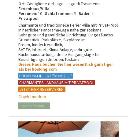
Ort
: Castiglione del Lago - Lago di Trasimeno
Ferienhaus/Villa
Personen
: 10
Schlafzimmer
: 5
Bäder
: 4
Privatpool
Charmante und traditionelle Ferien-Villa mit Privat-Pool
in herrlicher Panorama-Lage nahe zur Toskana.
Sehr gute und gemütliche Einrichtung. Eingezäuntes
Grundstück, Parkplätze, Sizplätze im
Freien, kinderfreundlich,
SAT-TV, Internet, Klima-Anlage, sehr gute
Küchenausstattung. Ideale Ausgangslage für
Besichtigungen Umbrien/Toskana.
Dieses Haus buchen Sie hier wesentlich günstiger
als bei booking.com
PREMIUM-OBJEKT "DOMIZILE"
CHARMANTES LANDHAUS MIT PRIVATPOOL
JETZT HIER RESERVIEREN!
Objekt merken
Mehr erfahren...