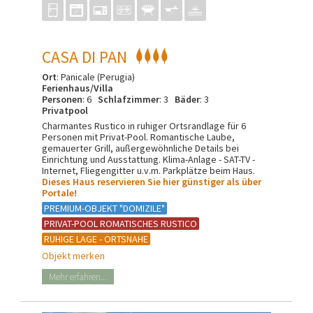
CASA DI PAN
Ort
: Panicale (Perugia)
Ferienhaus/Villa
Personen
: 6
Schlafzimmer
: 3
Bäder
: 3
Privatpool
Charmantes Rustico in ruhiger Ortsrandlage für 6
Personen mit Privat-Pool. Romantische Laube,
gemauerter Grill, außergewöhnliche Details bei
Einrichtung und Ausstattung. Klima-Anlage - SAT-TV -
Internet, Fliegengitter u.v.m. Parkplätze beim Haus.
Dieses Haus reservieren Sie hier günstiger als über
Portale!
PREMIUM-OBJEKT "DOMIZILE"
PRIVAT-POOL ROMATISCHES RUSTICO
RUHIGE LAGE - ORTSNAHE
Objekt merken
Mehr erfahren...