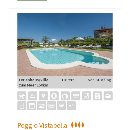
Ferienhaus/Villa
10
Pers.
von
313€
/Tag
zum Meer 150km
Poggio Vistabella