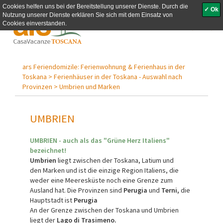
Cookies helfen uns bei der Bereitstellung unserer Dienste. Durch die
✓ Ok
Nutzung unserer Dienste erklären Sie sich mit dem Einsatz von
Toggle
Cookies einverstanden.
navigati
ars Feriendomizile: Ferienwohnung & Ferienhaus in der
Toskana >
Ferienhäuser in der Toskana - Auswahl nach
Provinzen >
Umbrien und Marken
UMBRIEN
UMBRIEN - auch als das "Grüne Herz Italiens"
bezeichnet!
Umbrien
liegt zwischen der Toskana, Latium und
den Marken und ist die einzige Region Italiens, die
weder eine Meeresküste noch eine Grenze zum
Ausland hat. Die Provinzen sind
Perugia
und
Terni,
die
Hauptstadt ist
Perugia
An der Grenze zwischen der Toskana und Umbrien
liegt der
Lago di Trasimeno.