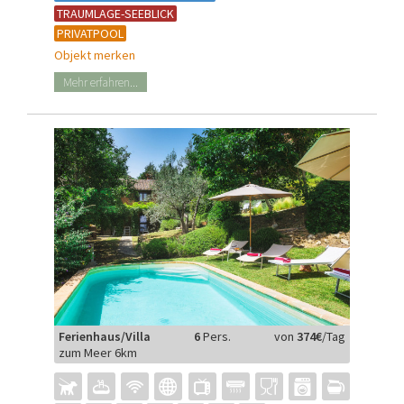
TRAUMLAGE-SEEBLICK
PRIVATPOOL
Objekt merken
Mehr erfahren...
Ferienhaus/Villa
6
Pers.
von
374€
/Tag
zum Meer 6km