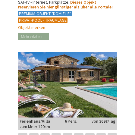
SAT-TV - Internet, Parkplätze.
Dieses Objekt
reservieren Sie hier günstiger als über alle Portale!
PREMIUM-OBJEKT "DOMIZILE"
PRIVAT-POOL - TRAUMLAGE
Objekt merken
Mehr erfahren...
Ferienhaus/Villa
6
Pers.
von
363€
/Tag
zum Meer 120km