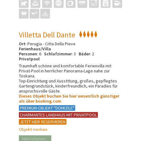
Villetta Dell Dante
Ort
: Perugia - Citta Della Pieve
Ferienhaus/Villa
Personen
: 6
Schlafzimmer
: 3
Bäder
: 2
Privatpool
Traumhaft schöne und komfortable Ferienvilla mit
Privat-Pool in herrlicher Panorama-Lage nahe zur
Toskana.
Top-Einrichtung und Ausstttung, großes, gepflegtes
Gartengrundstück, kinderfreundlich, ein Paradies für
anspruchsvolle Gäste.
Dieses Objekt buchen Sie hier wesentlich günstiger
als über booking.com
PREMIUM-OBJEKT "DOMIZILE"
CHARMANTES LANDHAUS MIT PRIVATPOOL
JETZT HIER RESERVIEREN
Objekt merken
Mehr erfahren...