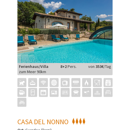
Ferienhaus/Villa
8+2
Pers.
von
353€
/Tag
zum Meer 90km
CASA DEL NONNO