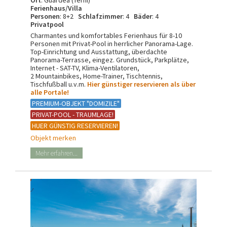
Ort
: Guardea (Terni)
Ferienhaus/Villa
Personen
: 8+2
Schlafzimmer
: 4
Bäder
: 4
Privatpool
Charmantes und komfortables Ferienhaus für 8-10
Personen mit Privat-Pool in herrlicher Panorama-Lage.
Top-Einrichtung und Ausstattung, überdachte
Panorama-Terrasse, eingez. Grundstück, Parkplätze,
Internet - SAT-TV, Klima-Ventilatoren,
2 Mountainbikes, Home-Trainer, Tischtennis,
Tischfußball u.v.m.
Hier günstiger reservieren als über
alle Portale!
PREMIUM-OBJEKT "DOMIZILE"
PRIVAT-POOL - TRAUMLAGE!
HUER GÜNSTIG RESERVIEREN!
Objekt merken
Mehr erfahren...