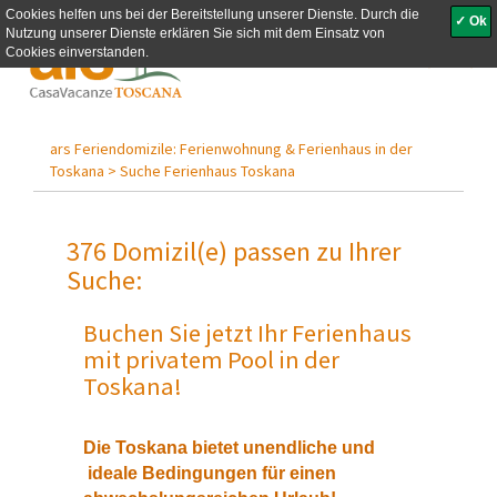
Cookies helfen uns bei der Bereitstellung unserer Dienste. Durch die
✓ Ok
Nutzung unserer Dienste erklären Sie sich mit dem Einsatz von
Toggle
Cookies einverstanden.
navigati
ars Feriendomizile: Ferienwohnung & Ferienhaus in der
Toskana >
Suche Ferienhaus Toskana
376 Domizil(e) passen zu Ihrer
Suche:
Buchen Sie jetzt Ihr Ferienhaus
mit privatem Pool in der
Toskana!
Die Toskana bietet unendliche und
ideale Bedingungen für einen