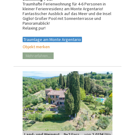
Traumhafte Ferienwohnung für 4-6 Personen in
kleiner Ferienresidenz am Monte Argentario!
Fantastischer Ausblick auf das Meer und die Insel
Giglio! Großer Pool mit Sonnenterrasse und
Panoramablick!
Relaxing pur!
Traumlage am Monte Argentario
Objekt merken
Mehr erfahren...
Land- und Weingut
9+2
Pers.
von
2.015€
/Wo