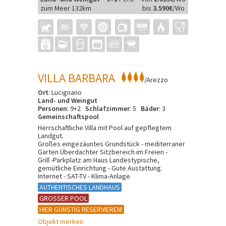
zum Meer 132km
bis
3.590€
/Wo
VILLA BARBARA
/Arezzo
Ort
: Lucignano
Land- und Weingut
Personen
: 9+2
Schlafzimmer
: 5
Bäder
: 3
Gemeinschaftspool
Herrschaftliche Villa mit Pool auf gepflegtem
Landgut.
Großes eingezäuntes Grundstück - mediterraner
Garten Überdachter Sitzbereich im Freien -
Grill -Parkplatz am Haus Landestypische,
gemütliche Einrichtung - Gute Austattung.
Internet - SAT-TV - Klima-Anlage
AUTHENTISCHES LANDHAUS
GROSSER POOL
HIER GÜNSTIG RESERVIEREN!
Objekt merken