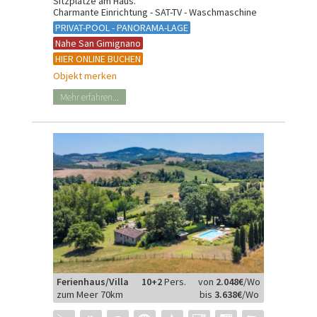
Sitzplätze am Haus.
Charmante Einrichtung - SAT-TV - Waschmaschine
PRIVAT-POOL - PANORAMA-LAGE
Nahe San Gimignano
HIER ONLINE BUCHEN
Objekt merken
Mehr erfahren...
Ferienhaus/Villa
10+2
Pers.
von
2.048€
/Wo
zum Meer 70km
bis
3.638€
/Wo