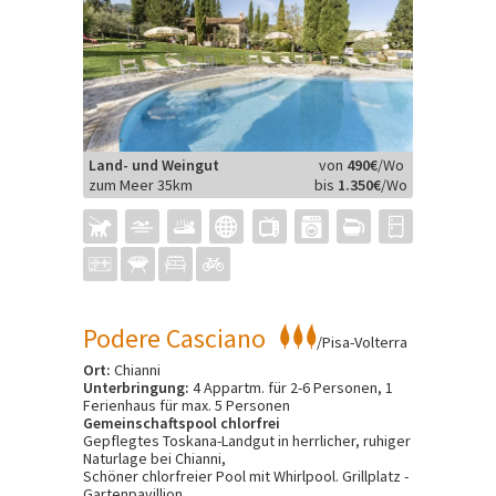
Land- und Weingut
von
490€
/Wo
zum Meer 35km
bis
1.350€
/Wo
Podere Casciano
/Pisa-Volterra
Ort:
Chianni
Unterbringung:
4 Appartm. für 2-6 Personen, 1
Ferienhaus für max. 5 Personen
Gemeinschaftspool chlorfrei
Gepflegtes Toskana-Landgut in herrlicher, ruhiger
Naturlage bei Chianni,
Schöner chlorfreier Pool mit Whirlpool. Grillplatz -
Gartenpavillion