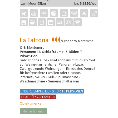
zum Meer 65km
bis
5.335€
/Wo
La Fattoria
/Grosseto-Maremma
Ort:
Montenero
Personen:
16
Schlafräume:
7
Bäder:
7
Privat-Pool
Sehr schönes Toskana-Landhaus mit Privat-Pool
auf Weingut in herrlicher Panorama-Lage.
Zwei getrennte Wohnungen - Ein ideales Domizil
für befreundete Familien oder Gruppe.
Internet - SAT-TV - Grill - Spülmaschine -
Waschmaschine - Gemeinschaftsraum
UNSERE EMPFEHLUNG FÜR 16 PERSONEN
IDEAL FÜR 2-3 FAMILIEN
Objekt merken
Mehr erfahren...