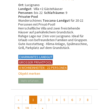
Ort:
Lucignano
Landgut:
Villa +2 Gästehäuser
Personen:
bis 22
Schlafräume:
9
Privater Pool
Wunderschönes
Toscana-Landgut
für 20-22
Personen mit Privat-Pool!
Herrschaftliche Villa und zwei freistehende
Häuser auf parkähnlichem Grundstück.
Ruhige Lage nur 2 km von Lucignano. Ideal für
Urlaub von befreundeten Familien und Gruppen.
Gute Ausstattung - Klima-Anlage, Spülmaschine,
Grill, Parkplatz auf dem Grundstück.
CHARMANTES LANDGUT
GROSSER PRIVATPOOL
4 WOHNEINHEITEN - 22 PERSONEN
Objekt merken
Mehr erfahren...
«
‹
1
2
3
4
5
6
7
8
9
10
›
»