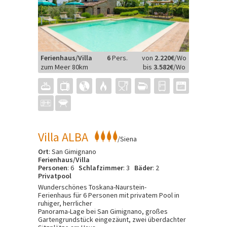
Ferienhaus/Villa
6
Pers.
von
2.220€
/Wo
zum Meer 80km
bis
3.582€
/Wo
Villa ALBA
/Siena
Ort
: San Gimignano
Ferienhaus/Villa
Personen
: 6
Schlafzimmer
: 3
Bäder
: 2
Privatpool
Wunderschönes Toskana-Naurstein-
Ferienhaus für 6 Personen mit privatem Pool in
ruhiger, herrlicher
Panorama-Lage bei San Gimignano, großes
Gartengrundstück eingezäunt, zwei überdachter