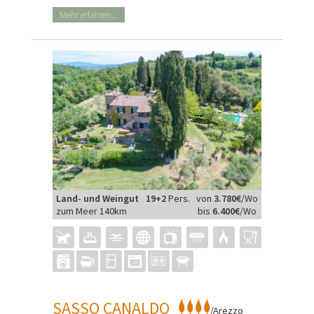
Mehr erfahren...
Land- und Weingut
19+2
Pers.
von
3.780€
/Wo
zum Meer 140km
bis
6.400€
/Wo
SASSO CANALDO
/Arezzo