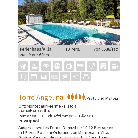
Ferienhaus/Villa
10
Pers.
von
653€
/Tag
zum Meer 60km
Torre Angelina
/Prato und Pistoia
Ort
: Montecatini-Terme - Pistoia
Ferienhaus/Villa
Personen
: 10
Schlafzimmer
: 5
Bäder
: 6
Privatpool
Anspruchsvolles Ferien-Domizil für 10-12 Perrsonen
mit Privat-Pool am Ortsrand von Montecatini-Alta.
Großer Park, möblierte Terrasse, Top-Ausstttiung,