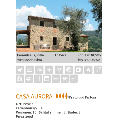
Ferienhaus/Villa
10
Pers.
von
1.610€
/Wo
zum Meer 55km
bis
3.500€
/Wo
CASA AURORA
/Prato und Pistoia
Ort
: Pescia
Ferienhaus/Villa
Personen
: 10
Schlafzimmer
: 5
Bäder
: 3
Privatpool