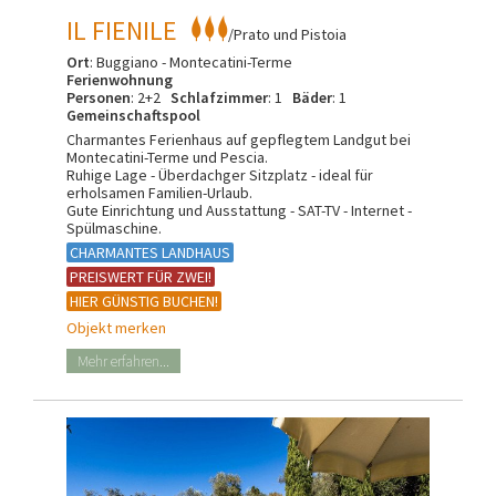
IL FIENILE
/Prato und Pistoia
Ort
: Buggiano - Montecatini-Terme
Ferienwohnung
Personen
: 2+2
Schlafzimmer
: 1
Bäder
: 1
Gemeinschaftspool
Charmantes Ferienhaus auf gepflegtem Landgut bei
Montecatini-Terme und Pescia.
Ruhige Lage - Überdachger Sitzplatz - ideal für
erholsamen Familien-Urlaub.
Gute Einrichtung und Ausstattung - SAT-TV - Internet -
Spülmaschine.
CHARMANTES LANDHAUS
PREISWERT FÜR ZWEI!
HIER GÜNSTIG BUCHEN!
Objekt merken
Mehr erfahren...