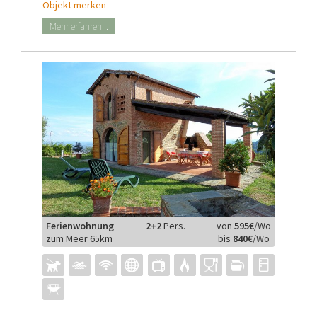
Objekt merken
Mehr erfahren...
Ferienwohnung
2+2
Pers.
von
595€
/Wo
zum Meer 65km
bis
840€
/Wo