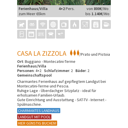
Ferienhaus/Villa
4+2
Pers.
von
800€
/Wo
zum Meer 65km
bis
1.140€
/Wo
CASA LA ZIZZOLA
/Prato und Pistoia
Ort
: Buggiano - Montecatini-Terme
Ferienhaus/Villa
Personen
: 4+2
Schlafzimmer
: 2
Bäder
: 2
Gemeinschaftspool
Charmantes Ferienhaus auf gepflegtem Landgut bei
Montecatini-Terme und Pescia.
Ruhige Lage - Überdachger Sitzplatz - ideal für
erholsamen Familien-Urlaub.
Gute Einrichtung und Ausstattung - SAT-TV - Internet -
Spülmaschine.
CHARMANTES LANDHAUS
LANDGUT MIT POOL
HIER GÜNSTIG BUCHEN!