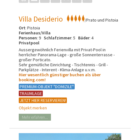
Villa Desiderio
/Prato und Pistoia
Ort
: Pistoia
Ferienhaus/Villa
Personen
: 9
Schlafzimmer
: 5
Bäder
: 4
Privatpool
Aussergewöhnlich Ferienvilla mit Privat-Pool in
herrlicher Panorama-Lage - große Sonnenterrasse -
großer Porticato.
Sehr gemütliche Einrichtung - Tischtennis - Grill -
Parkplätze - Interent - Klima-Anlage u.v.m.
Hier wesentlich günstiger buchen als über
booking.com!
PREMIUM-OBJEKT "DOMIZILE"
TRAUMLAGE
JETZT HIER RESERVIEREN!
Objekt merken
Mehr erfahren...