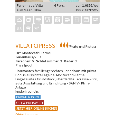
Ferienhaus/Villa
6
Pers.
von
1.087€
/Wo
zum Meer 58km
bis
2.477€
/Wo
VILLA I CIPRESSI
/Prato und Pistoia
Ort
: Montecatini Terme
Ferienhaus/Villa
Personen
: 6
Schlafzimmer
: 3
Bäder
: 3
Privatpool
Charmantes familiengerechtes Ferienhaus mit privat-
Pool in Aussichts-Lage bei Montecatini-Terme.
Eingezäuntes Grundstück, überdachte Terrasse - Grill,
gute Ausstattung und Einrichtung - SAT-TV - Klima-
Anlage
kinderfreundlich -
PRIVATER POOL
GUT & PREISWERT
JETZT HIER ONLINE BUCHEN
Objekt merken