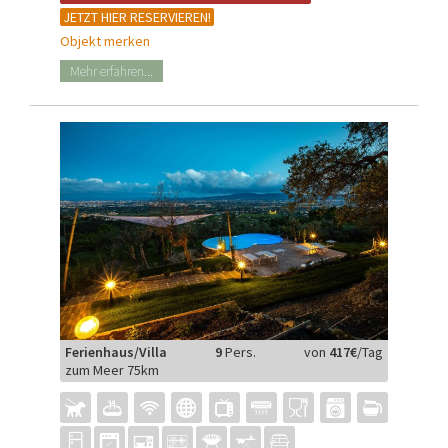
JETZT HIER RESERVIEREN!
Objekt merken
Mehr erfahren...
Ferienhaus/Villa
9
Pers.
von
417€
/Tag
zum Meer 75km