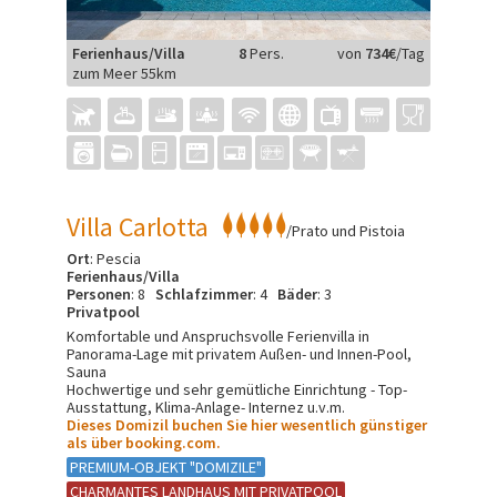
Ferienhaus/Villa
8
Pers.
von
734€
/Tag
zum Meer 55km
Villa Carlotta
/Prato und Pistoia
Ort
: Pescia
Ferienhaus/Villa
Personen
: 8
Schlafzimmer
: 4
Bäder
: 3
Privatpool
Komfortable und Anspruchsvolle Ferienvilla in
Panorama-Lage mit privatem Außen- und Innen-Pool,
Sauna
Hochwertige und sehr gemütliche Einrichtung - Top-
Ausstattung, Klima-Anlage- Internez u.v.m.
Dieses Domizil buchen Sie hier wesentlich günstiger
als über booking.com.
PREMIUM-OBJEKT "DOMIZILE"
CHARMANTES LANDHAUS MIT PRIVATPOOL