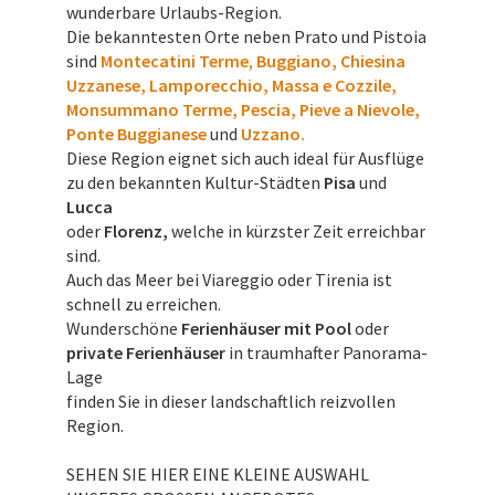
wunderbare Urlaubs-Region.
Die bekanntesten Orte neben Prato und Pistoia
sind
Montecatini Terme
,
Buggiano, Chiesina
Uzzanese, Lamporecchio, Massa e Cozzile,
Monsummano Terme, Pescia, Pieve a Nievole,
Ponte Buggianese
und
Uzzano.
Diese Region eignet sich auch ideal für Ausflüge
zu den bekannten Kultur-Städten
Pisa
und
Lucca
oder
Florenz,
welche in kürzster Zeit erreichbar
sind.
Auch das Meer bei Viareggio oder Tirenia ist
schnell zu erreichen.
Wunderschöne
Ferienhäuser mit Pool
oder
private Ferienhäuser
in traumhafter Panorama-
Lage
finden Sie in dieser landschaftlich reizvollen
Region.
SEHEN SIE HIER EINE KLEINE AUSWAHL