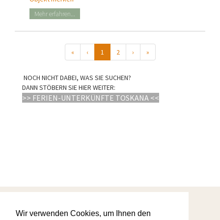
Mehr erfahren...
«
‹
1
2
›
»
NOCH NICHT DABEI, WAS SIE SUCHEN?
DANN STÖBERN SIE HIER WEITER:
>> FERIEN-UNTERKÜNFTE TOSKANA <<
Startseite
Wir verwenden Cookies, um Ihnen den
Warum wir