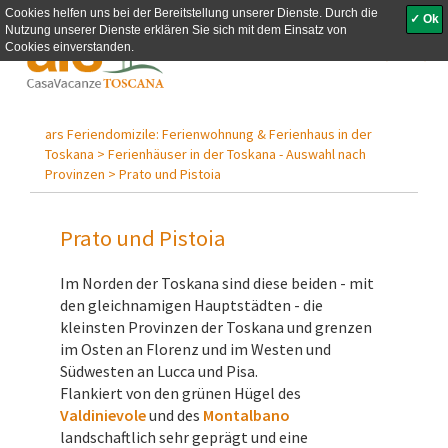
Cookies helfen uns bei der Bereitstellung unserer Dienste. Durch die
✓ Ok
Nutzung unserer Dienste erklären Sie sich mit dem Einsatz von
Toggle
Cookies einverstanden.
navigati
ars Feriendomizile: Ferienwohnung & Ferienhaus in der
Toskana >
Ferienhäuser in der Toskana - Auswahl nach
Provinzen >
Prato und Pistoia
Prato und Pistoia
Im Norden der Toskana sind diese beiden - mit
den gleichnamigen Hauptstädten - die
kleinsten Provinzen der Toskana und grenzen
im Osten an Florenz und im Westen und
Südwesten an Lucca und Pisa.
Flankiert von den grünen Hügel des
Valdinievole
und des
Montalbano
landschaftlich sehr geprägt und eine